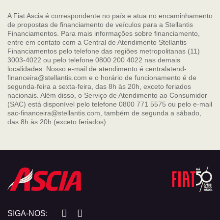
A Fiat Ascia é correspondente no país e atua no encaminhamento
de propostas de financiamento de veículos para a Stellantis
Financiamentos. Para mais informações sobre financiamento,
entre em contato com a Central de Atendimento Stellantis
Financiamentos pelo telefone das regiões metropolitanas (11)
3003-4022 ou pelo telefone 0800 200 4022 nas demais
localidades. Nosso e-mail de atendimento é centralatend-
financeira@stellantis.com e o horário de funcionamento é de
segunda-feira a sexta-feira, das 8h às 20h, exceto feriados
nacionais. Além disso, o Serviço de Atendimento ao Consumidor
(SAC) está disponível pelo telefone 0800 771 5575 ou pelo e-mail
sac-financeira@stellantis.com, também de segunda a sábado,
das 8h às 20h (exceto feriados).
SIGA-NOS: