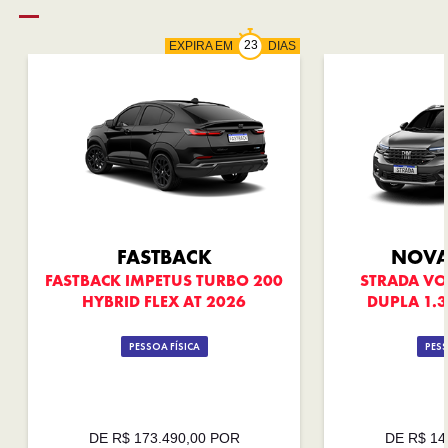
EXPIRA EM
DIAS
FASTBACK
NOVA
FASTBACK IMPETUS TURBO 200
STRADA VO
HYBRID FLEX AT 2026
DUPLA 1.3
PESSOA FÍSICA
PESS
DE R$ 173.490,00 POR
DE R$ 14