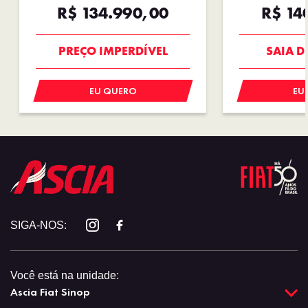
R$ 134.990,00
R$ 14
OPORTUNIDADE
COM USA
PREÇO IMPERDÍVEL
SAIA D
EU QUERO
EU
SIGA-NOS:
Você está na unidade:
Ascia Fiat Sinop