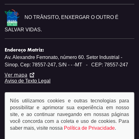
NO TRÂNSITO, ENXERGAR O OUTRO É
SALVAR VIDAS.
Endereço Matriz:
Av. Alexandre Ferronato, número 60. Setor Industrial -
Sinop. Cep: 78557-247, S/N - - -MT
-
CEP: 78557-247
Ver mapa
Aviso de Texto Legal
Nós utilizamos cookies e outras tecnologias para
possibilitar e aprimorar sua experiência em nosso
site, e ao continuar navegando em nossas páginas
© Copyright 2026
você concorda com a coleta e uso de cookies. Para
AutoForce - Todos os direitos reservados.
Política de
saber mais, visite nossa
Política de Privacidade
.
privacidade.