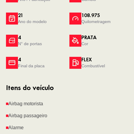
21
108.975
Ano do modelo
Quilometragem
4
PRATA
N° de portas
Cor
4
FLEX
Final da placa
Combustível
Itens do veículo
Airbag motorista
Airbag passageiro
Alarme