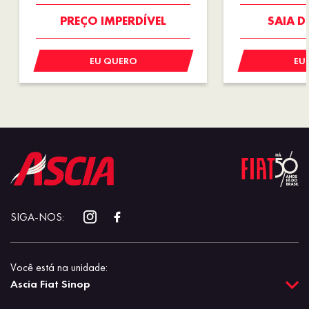
OPORTUNIDADE
SUPER
PREÇO IMPERDÍVEL
SAIA D
EU QUERO
EU
SIGA-NOS:
Você está na unidade:
Ascia Fiat Sinop