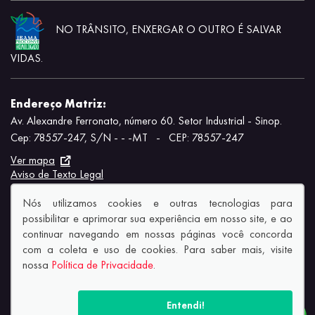
NO TRÂNSITO, ENXERGAR O OUTRO É SALVAR
VIDAS.
Endereço Matriz:
Av. Alexandre Ferronato, número 60. Setor Industrial - Sinop.
Cep: 78557-247, S/N - - -MT
-
CEP: 78557-247
Ver mapa
Aviso de Texto Legal
Nós utilizamos cookies e outras tecnologias para
possibilitar e aprimorar sua experiência em nosso site, e ao
continuar navegando em nossas páginas você concorda
com a coleta e uso de cookies. Para saber mais, visite
© Copyright 2026
nossa
Política de Privacidade
.
AutoForce - Todos os direitos reservados.
Política de privacidade.
Entendi!