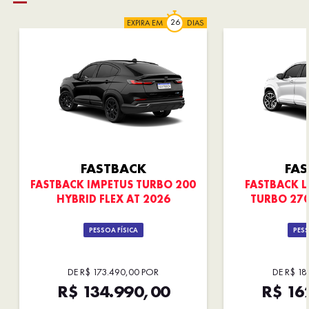
EXPIRA EM
DIAS
FASTBACK
FA
FASTBACK IMPETUS TURBO 200
FASTBACK L
HYBRID FLEX AT 2026
TURBO 270
PESSOA FÍSICA
PESS
DE R$ 173.490,00 POR
DE R$ 18
R$ 134.990,00
R$ 16