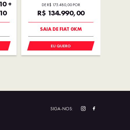
10 +
DE R$ 175.480,00 POR
10
R$ 134.990,00
R$
TAXA 0,99%
N
EU QUERO
SIGA-NOS: