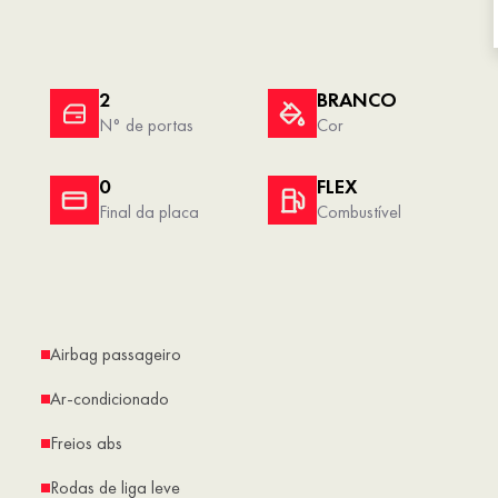
2
BRANCO
N° de portas
Cor
0
FLEX
Final da placa
Combustível
Airbag passageiro
Ar-condicionado
Freios abs
Rodas de liga leve