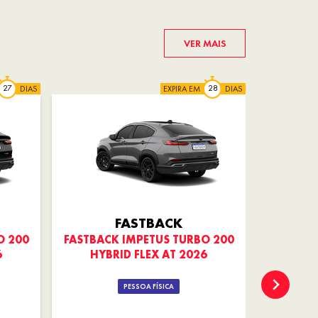
VER MAIS
DIAS
EXPIRA EM
DIAS
FASTBACK
O 200
FASTBACK IMPETUS TURBO 200
PULSE 
6
HYBRID FLEX AT 2026
PESSOA FÍSICA