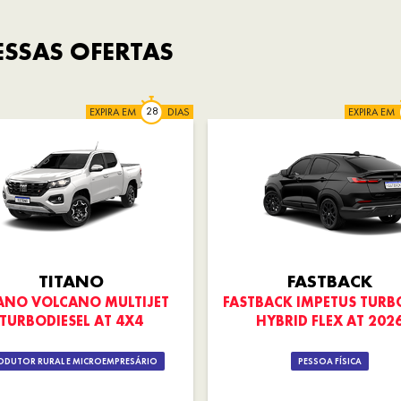
SSAS OFERTAS
EXPIRA EM
DIAS
EXPIRA EM
TITANO
FASTBACK
ANO VOLCANO MULTIJET
FASTBACK IMPETUS TURB
TURBODIESEL AT 4X4
HYBRID FLEX AT 202
ODUTOR RURAL E MICROEMPRESÁRIO
PESSOA FÍSICA