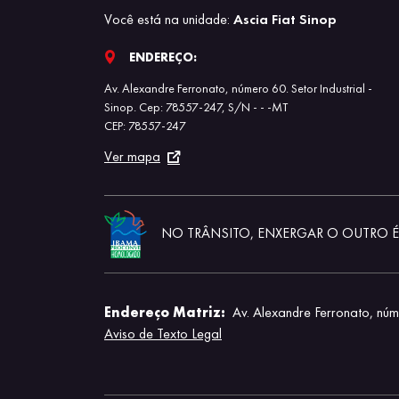
Você está na unidade:
Ascia Fiat Sinop
ENDEREÇO:
Av. Alexandre Ferronato, número 60. Setor Industrial -
Sinop. Cep: 78557-247, S/N - - -MT
CEP: 78557-247
Ver mapa
NO TRÂNSITO, ENXERGAR O OUTRO É 
Endereço Matriz:
Av. Alexandre Ferronato, núm
Aviso de Texto Legal