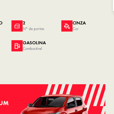
O
2
CINZA
N° de portas
Cor
GASOLINA
Combustível
 UM