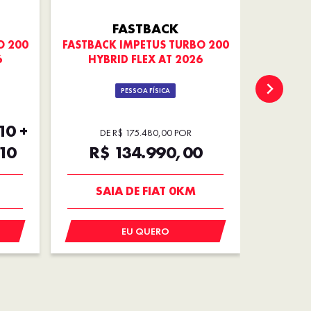
FASTBACK
O 200
FASTBACK IMPETUS TURBO 200
PULSE 
6
HYBRID FLEX AT 2026
PESSOA FÍSICA
10 +
DE R$ 175.480,00 POR
10
R$ 134.990,00
R$
TAXA 0,99%
N
SAIA DE FIAT 0KM
O
EU QUERO