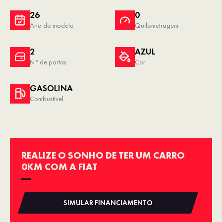
26
0
Ano do modelo
Quilometragem
2
AZUL
N° de portas
Cor
GASOLINA
Combustível
REALIZE O SONHO DE TER UM CARRO
0KM COM A FIAT
SIMULAR FINANCIAMENTO