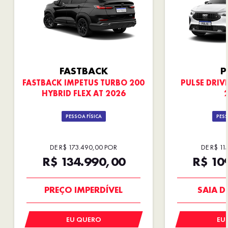
FASTBACK
P
FASTBACK IMPETUS TURBO 200
PULSE DRIVE
HYBRID FLEX AT 2026
PESSOA FÍSICA
PESS
DE R$ 173.490,00 POR
DE R$ 11
R$ 134.990,00
R$ 10
OPORTUNIDADE
PREÇO 
PREÇO IMPERDÍVEL
SAIA D
EU QUERO
EU