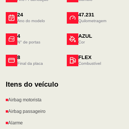
24
47.231
Ano do modelo
Quilometragem
4
AZUL
N° de portas
Cor
8
FLEX
Final da placa
Combustível
Itens do veículo
Airbag motorista
Airbag passageiro
Alarme