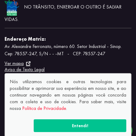
NO TRÂNSITO, ENXERGAR O OUTRO É SALVAR
VIDAS.
Endereço Matriz:
Av. Alexandre Ferronato, número 60. Setor Industrial - Sinop.
Cep: 78557-247, S/N - - -MT
-
CEP: 78557-247
Ver mapa
Aviso de Texto Legal
Nós utilizamos cookies e outras tecnologias para
possibilitar e aprimorar sua experiência em nosso site, e ao
continuar navegando em nossas páginas você concorda
com a coleta e uso de cookies. Para saber mais, visite
© Copyright 2026
nossa
Política de Privacidade
.
AutoForce - Todos os direitos reservados.
Política de privacidade.
Entendi!
Informe de igualdade salarial