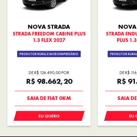
NOVA STRADA
NOVA
STRADA FREEDOM CABINE PLUS
STRADA END
1.3 FLEX 2027
PLUS 1.3
PRODUTOR RURAL E MICROEMPRESÁRIO
PRODUTOR RURAL
DE R$ 126.490,00 POR
DE R$ 11
R$ 98.662,20
R$ 91
SUPER DESCONTO
CONDIÇÃO
SAIA DE FIAT 0KM
SAIA DE
EU QUERO
EU 