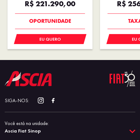
R$ 221.290,00
R$ 25
SAIA DE
OPORTUNIDADE
TAX
EU QUERO
EU 
SIGA-NOS:
Você está na unidade:
Ascia Fiat Sinop