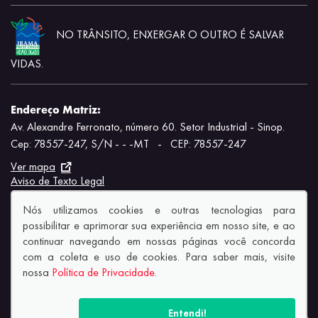
NO TRÂNSITO, ENXERGAR O OUTRO É SALVAR
VIDAS.
Endereço Matriz:
Av. Alexandre Ferronato, número 60. Setor Industrial - Sinop.
Cep: 78557-247, S/N - - -MT
-
CEP: 78557-247
Ver mapa
Aviso de Texto Legal
Nós utilizamos cookies e outras tecnologias para
possibilitar e aprimorar sua experiência em nosso site, e ao
continuar navegando em nossas páginas você concorda
com a coleta e uso de cookies. Para saber mais, visite
© Copyright 2026
nossa
Política de Privacidade
.
AutoForce - Todos os direitos reservados.
Política de privacidade.
Entendi!