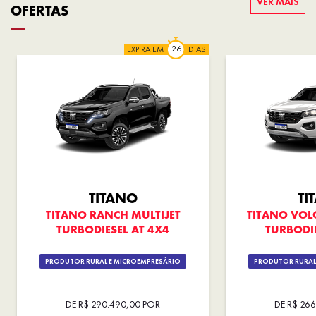
VER MAIS
OFERTAS
EXPIRA EM
DIAS
TITANO
TI
TITANO RANCH MULTIJET
TITANO VOL
TURBODIESEL AT 4X4
TURBODIE
PRODUTOR RURAL E MICROEMPRESÁRIO
PRODUTOR RURAL
DE R$ 290.490,00 POR
DE R$ 26