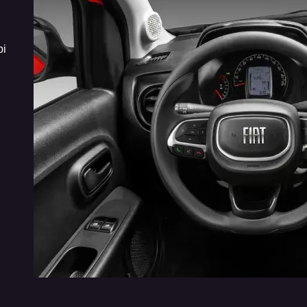
VISUAL URBANO
CENTRAL
bi
Novos detalhes de acabamento reforçam o visual
A Central 
urbano do Fiat Mobi. A versão Like traz
Trekking p
maçanetas e retrovisores texturizados, enquanto
smartphone
a Trekking se destaca pelos retrovisores com
CarPlay ou 
acabamento em preto e novos adesivos.