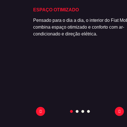
EGORIA
ESPAÇO OTIMIZADO
 pede um Fiat
Pensado para o dia a dia, o interior do Fiat Mo
a centros
combina espaço otimizado e conforto com ar-
nômico da
condicionado e direção elétrica.
 na cidade.