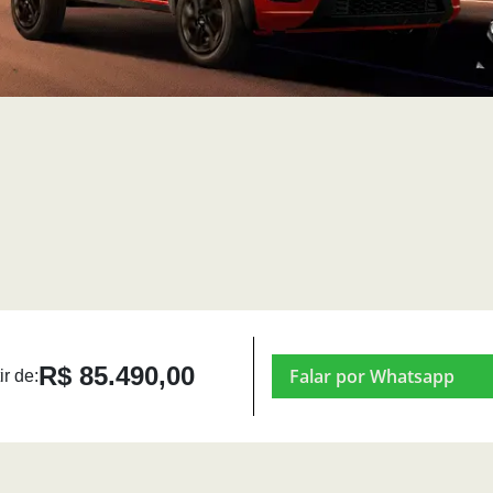
R$ 85.490,00
Falar por Whatsapp
ir de: